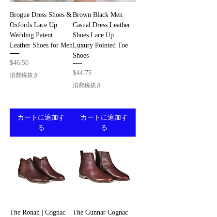
Brogue Dress Shoes &
Brown Black Men
Oxfords Lace Up
Casual Dress Leather
Wedding Patent
Shoes Lace Up
Leather Shoes for Men
Luxury Pointed Toe
Shoes
価格
$46.50
価格
$44.75
消費税抜き
消費税抜き
カートに追加す
カートに追加す
る
る
The Ronan | Cognac
The Gunnar Cognac