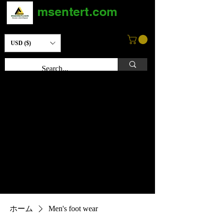
msentert.com
USD ($)
ホーム
Men's foot wear