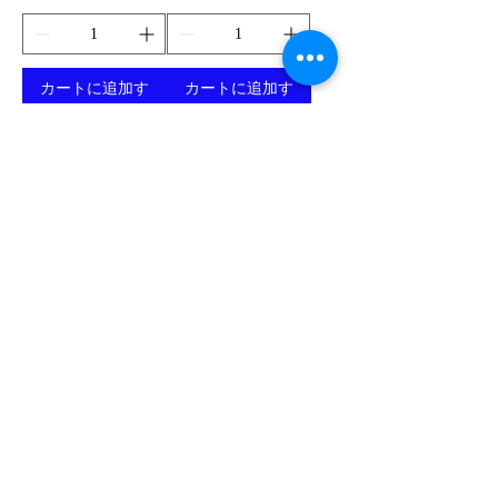
カートに追加す
カートに追加す
る
る
The Grover-Vegan |
The Ronan | Black
SandStone shoes
Shoes
価格
価格
$111.25
$121.25
消費税抜き
消費税抜き