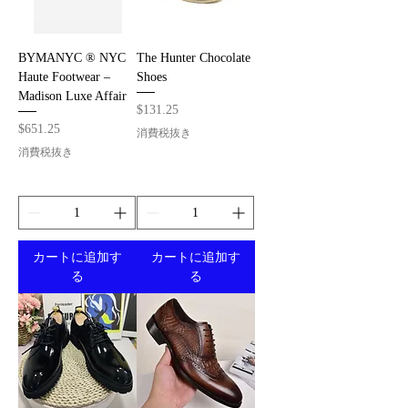
BYMANYC ® NYC
The Hunter Chocolate
Haute Footwear –
Shoes
Madison Luxe Affair
価格
$131.25
価格
$651.25
消費税抜き
消費税抜き
カートに追加す
カートに追加す
る
る