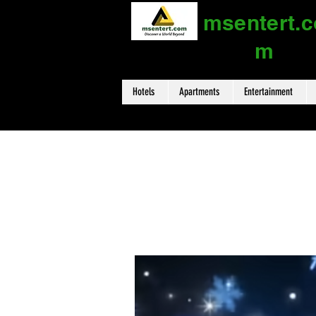
msentert.c
m
Hotels
Apartments
Entertainment