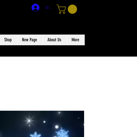
ログイン
Shop
New Page
About Us
More