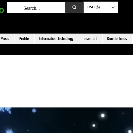
o
USD ($)
Music
Profile
Information Technology
msentert
Donate funds