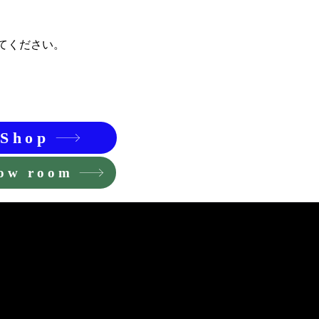
てください。
Shop
ow room
ビリティに関す
る声明