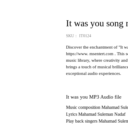
It was you song 
SKU： IT0124
Discover the enchantment of "It w
https://www. msentert.com . This s
music library, where creativity and
brings a touch of musical brillian
exceptional audio experiences.
It was you MP3 Audio file
Music composition Mahamad Sul
Lyrics Mahamad Suleman Nadaf
Play back singers Mahamad Sule