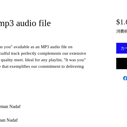
mp3 audio file
$1.
消費
as you" available as an MP3 audio file on
カ
oulful track perfectly complements our extensive
 quality meet. Ideal for any playlist, "It was you"
ce that exemplifies our commitment to delivering
eman Nadaf
man Nadaf